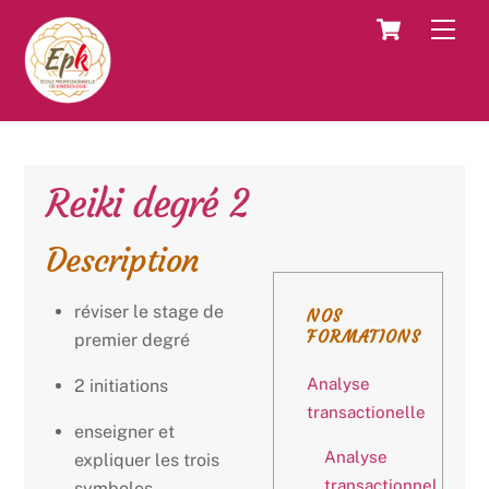
Skip
Cart
Men
to
content
Reiki degré 2
Description
réviser le stage de
NOS
FORMATIONS
premier degré
Analyse
2 initiations
transactionelle
enseigner et
Analyse
expliquer les trois
transactionnel
symboles