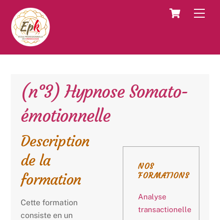
Skip
Cart
Men
to
content
(n°3) Hypnose Somato-
émotionnelle
Description
de la
NOS
formation
FORMATIONS
Analyse
Cette formation
transactionelle
consiste en un