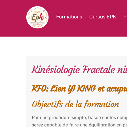
Skip
to
Formations
Cursus EPK
P
content
Kinésiologie Fractale n
KF0: Lien YI KING et acup
Objectifs de la formation
Par une procédure simple, basée sur les com
serez capable de faire une équilibration en p