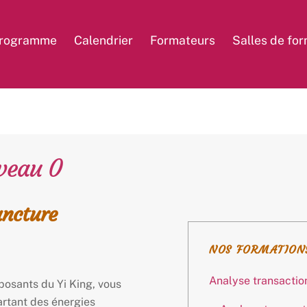
rogramme
Calendrier
Formateurs
Salles de fo
iveau 0
uncture
NOS FORMATION
Analyse transactio
posants du Yi King, vous
artant des énergies