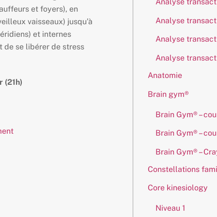
Analyse transact
auffeurs et foyers), en
Analyse transact
veilleux vaisseaux) jusqu’à
éridiens) et internes
Analyse transact
 de se libérer de stress
Analyse transact
Anatomie
r (21h)
Brain gym®
Brain Gym® – cou
ment
Brain Gym® – cou
Brain Gym® – Cra
Constellations fami
Core kinesiology
Niveau 1