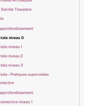
éflexes Archaïques
 Sacrée Tissulaire
ale
 approfondissement
ctale niveau 0
tale niveau 1
ctale niveau 2
ctale niveau 3
tale – Pratiques supervisées
nnective
 approfondissement
connective niveau 1