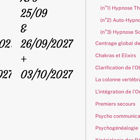
(n°1) Hypnose T
25/09
(n°2) Auto-Hypn
&
(n°3) Hypnose S
027
26/09/2027
Centrage global de
+
Chakras et Elixirs
Clarification de l’O
027
03/10/2027
La colonne vertébr
L’intégration de l’
Premiers secours
Psycho communica
Psychogénéalogie