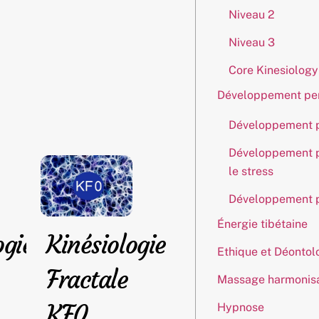
Niveau 2
Niveau 3
Core Kinesiology
Développement per
Développement pe
Développement pe
le stress
Développement pe
Énergie tibétaine
ogie
Kinésiologie
Ethique et Déontol
Fractale
Massage harmonis
KF0
Hypnose