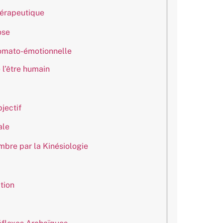
hérapeutique
ose
omato-émotionnelle
 l’être humain
bjectif
ale
Ombre par la Kinésiologie
tion