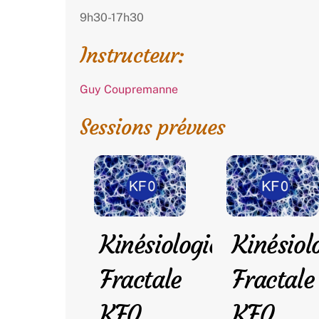
9h30-17h30
Instructeur:
Guy Coupremanne
Sessions prévues
Kinésiologie
Kinésiol
Fractale
Fractale
KF0
KF0