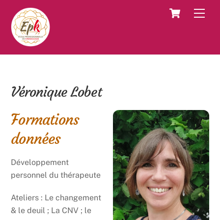
Skip
Cart
Men
to
content
Véronique Lobet
Formations
données
Développement
personnel du thérapeute
Ateliers : Le changement
& le deuil ; La CNV ; le