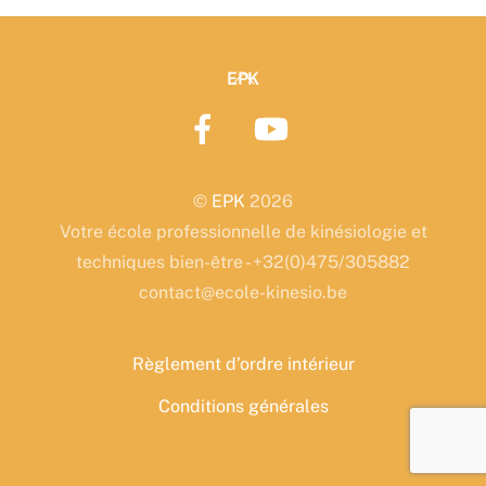
2
07/11
&
Back
EPK
08/11/2026
To
Top
©
EPK
2026
Votre école professionnelle de kinésiologie et
techniques bien-être - +32(0)475/305882
contact@ecole-kinesio.be
Règlement d’ordre intérieur
Conditions générales