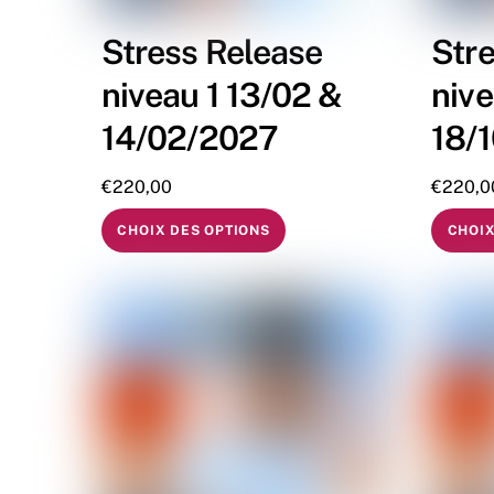
Stress Release
Str
niveau 1 13/02 &
nive
14/02/2027
18/
€
220,00
€
220,0
CHOIX DES OPTIONS
CHOIX