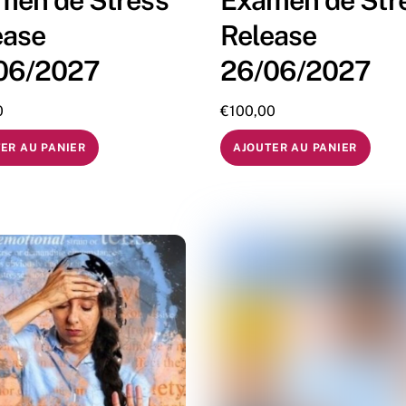
men de Stress
Examen de Str
ease
Release
06/2027
26/06/2027
0
€
100,00
ER AU PANIER
AJOUTER AU PANIER