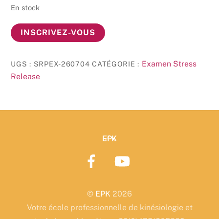
En stock
quantité
INSCRIVEZ-VOUS
de
Préparation
Examen Stress
UGS :
SRPEX-260704
CATÉGORIE :
à
Release
l'Examen
de
Stress
Release
04/07/2026
Back
EPK
To
Top
©
EPK
2026
Votre école professionnelle de kinésiologie et