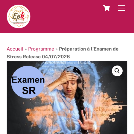
Skip
Cart
Men
to
content
Accueil
»
Programme
»
Préparation à l’Examen de
Stress Release 04/07/2026