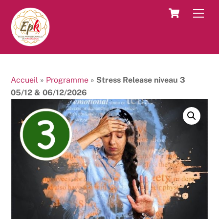
Skip
Cart
Men
to
content
Accueil
»
Programme
»
Stress Release niveau 3
05/12 & 06/12/2026