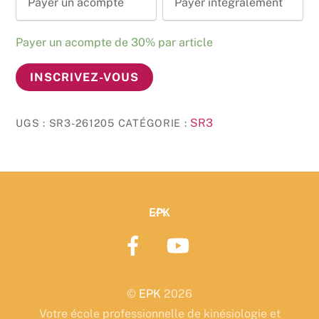
Payer un acompte
Payer intégralement
Payer un acompte de
30%
par article
quantité
INSCRIVEZ-VOUS
de
Stress
SR3
UGS :
SR3-261205
CATÉGORIE :
Release
niveau
3
05/12
&
Back
EPK
06/12/2026
To
Top
©
EPK
2026
Votre école professionnelle de kinésiologie et