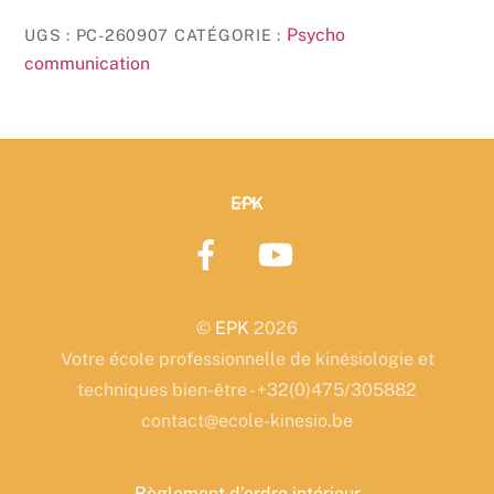
Psycho
Psycho
UGS :
PC-260907
CATÉGORIE :
communication
communication
07/09
&
08/09
+
21/09
Back
EPK
&
To
22/09/2026
Top
©
EPK
2026
Votre école professionnelle de kinésiologie et
techniques bien-être - +32(0)475/305882
contact@ecole-kinesio.be
Règlement d’ordre intérieur