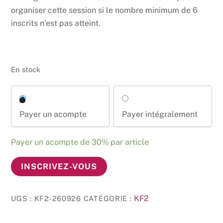
organiser cette session si le nombre minimum de 6
inscrits n’est pas atteint.
En stock
Payer un acompte
Payer intégralement
Payer un acompte de
30%
par article
quantité
INSCRIVEZ-VOUS
de
Kinésiologie
KF2
UGS :
KF2-260926
CATÉGORIE :
Fractale
KF2