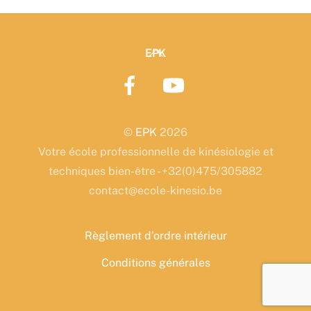
26/09
&
27/09/2026
Back
EPK
+
To
03/10/2026
Top
©
EPK
2026
Votre école professionnelle de kinésiologie et
techniques bien-être - +32(0)475/305882
contact@ecole-kinesio.be
Règlement d’ordre intérieur
Conditions générales