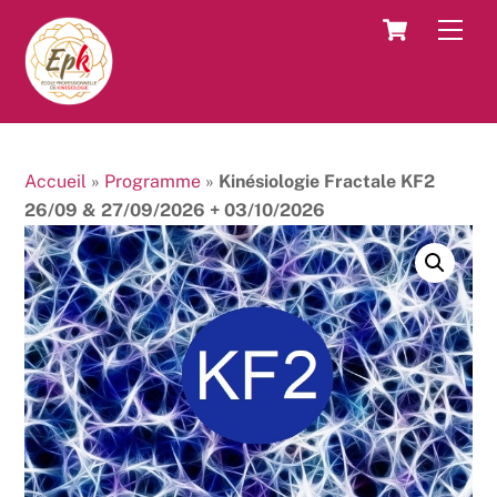
Skip
Cart
Men
to
content
Accueil
»
Programme
»
Kinésiologie Fractale KF2
26/09 & 27/09/2026 + 03/10/2026