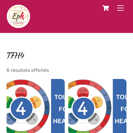
Skip
Cart
Men
to
content
TFH4
6 résultats affichés