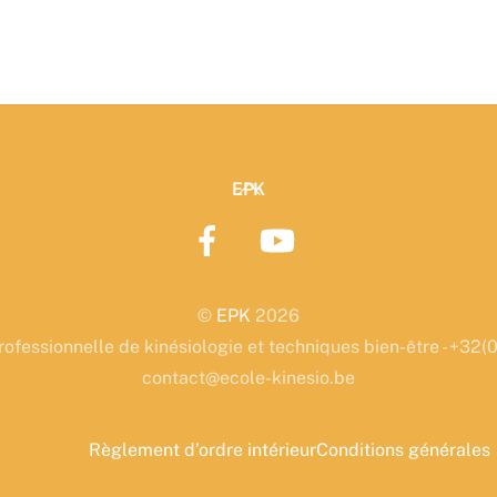
Back
EPK
To
Top
©
EPK
2026
rofessionnelle de kinésiologie et techniques bien-être - +3
contact@ecole-kinesio.be
Règlement d’ordre intérieur
Conditions générales