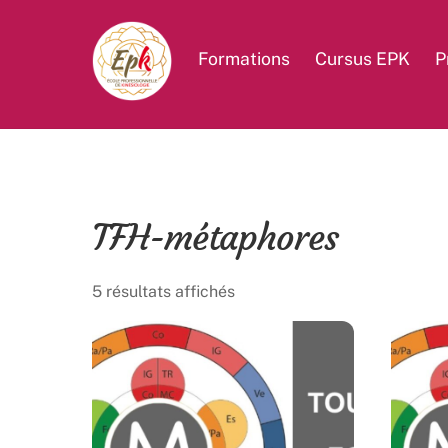
Skip
to
Formations
Cursus EPK
P
content
TFH-métaphores
5 résultats affichés