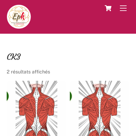
Skip
Cart
Men
to
content
CK3
2 résultats affichés