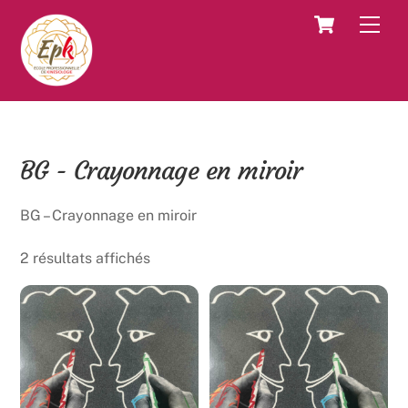
Skip
Cart
Men
to
content
BG - Crayonnage en miroir
BG – Crayonnage en miroir
2 résultats affichés