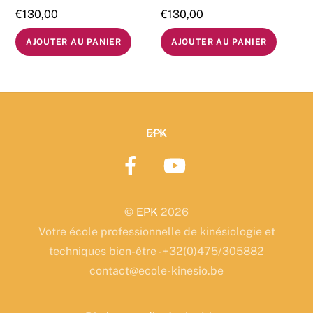
€
130,00
€
130,00
AJOUTER AU PANIER
AJOUTER AU PANIER
Back
EPK
To
Top
©
EPK
2026
Votre école professionnelle de kinésiologie et
techniques bien-être - +32(0)475/305882
contact@ecole-kinesio.be