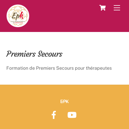
Skip
Cart
Men
to
content
Premiers Secours
Formation de Premiers Secours pour thérapeutes
Back
EPK
To
Top